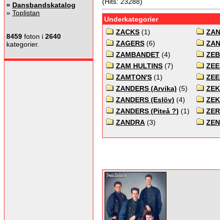
(Hits: 23288)
»
Dansbandskatalog
»
Toplistan
Underkategorier
ZACKS
(1)
ZA
8459
foton i
2640
ZAGERS
(6)
ZA
kategorier.
ZAMBANDET
(4)
ZE
ZAM HULTINS
(7)
ZE
ZAMTON'S
(1)
ZEE
ZANDERS (Arvika)
(5)
ZEK
ZANDERS (Eslöv)
(4)
ZEK
ZANDERS (Piteå ?)
(1)
ZER
ZANDRA
(3)
ZEN