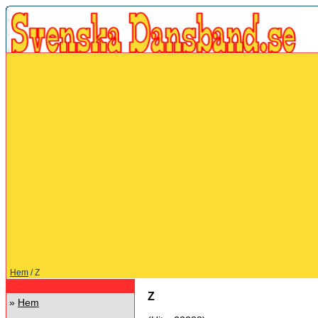
Hem
/ Z
Z
»
Hem