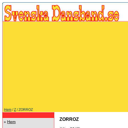
Hem
/
Z
/ ZORROZ
ZORROZ
»
Hem