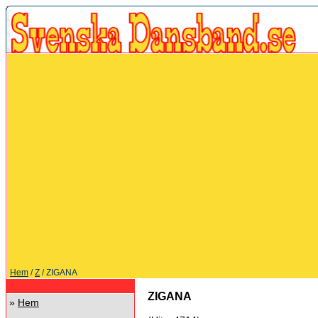
Hem
/
Z
/ ZIGANA
ZIGANA
»
Hem