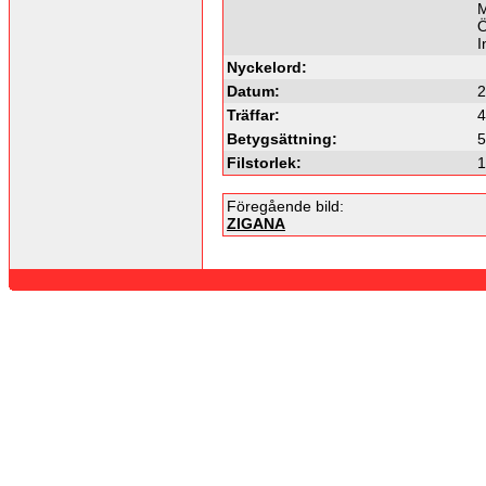
M
Ö
I
Nyckelord:
Datum:
2
Träffar:
4
Betygsättning:
5
Filstorlek:
1
Föregående bild:
ZIGANA