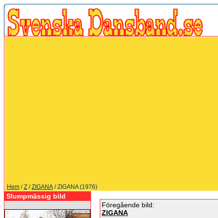
Hem
/
Z
/
ZIGANA
/ ZIGANA (1976)
Slumpmässig bild
Föregående bild:
ZIGANA