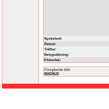
Nyckelord:
Datum:
Träffar:
Betygsättning:
Filstorlek:
Föregående bild:
BHONUS