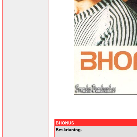
BHONUS
Beskrivning: