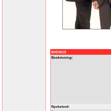
BHONUS
Beskrivning:
Nyckelord: