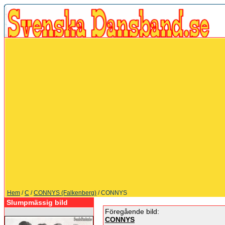
Hem
/
C
/
CONNYS (Falkenberg)
/ CONNYS
Slumpmässig bild
Föregående bild:
CONNYS