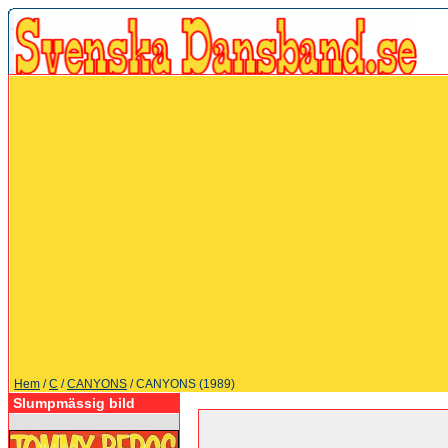
Hem
/
C
/
CANYONS
/ CANYONS (1989)
Slumpmässig bild