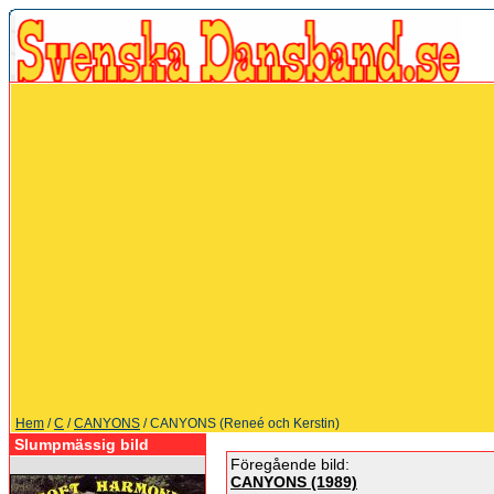
Hem
/
C
/
CANYONS
/ CANYONS (Reneé och Kerstin)
Slumpmässig bild
Föregående bild:
CANYONS (1989)