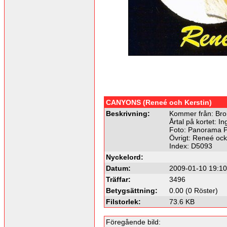
CANYONS (Reneé och Kerstin)
Beskrivning:
Kommer från: Bro
Årtal på kortet: In
Foto: Panorama P
Övrigt: Reneé ock
Index: D5093
Nyckelord:
Datum:
2009-01-10 19:10
Träffar:
3496
Betygsättning:
0.00 (0 Röster)
Filstorlek:
73.6 KB
Föregående bild: