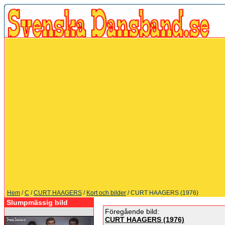
Hem
/
C
/
CURT HAAGERS
/
Kort och bilder
/ CURT HAAGERS (1976)
Slumpmässig bild
Föregående bild:
CURT HAAGERS (1976)