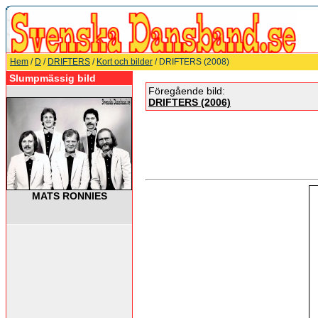
Hem
/
D
/
DRIFTERS
/
Kort och bilder
/ DRIFTERS (2008)
Slumpmässig bild
Föregående bild:
DRIFTERS (2006)
MATS RONNIES