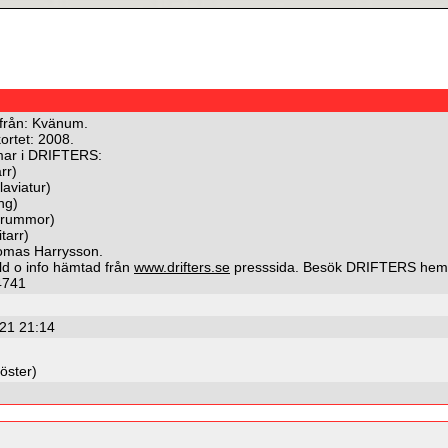
rån: Kvänum.
kortet: 2008.
ar i DRIFTERS:
rr)
laviatur)
ng)
(trummor)
tarr)
omas Harrysson.
ild o info hämtad från
www.drifters.se
presssida. Besök DRIFTERS hemsi
4741
21 21:14
öster)