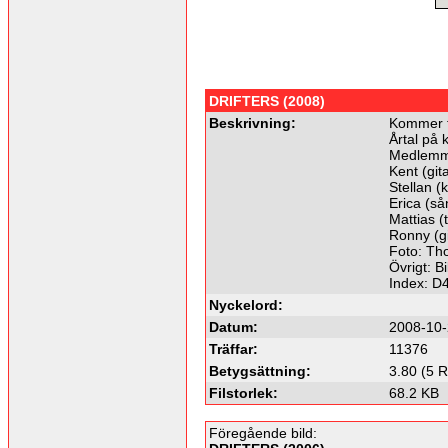
DRIFTERS (2008)
Beskrivning:
Kommer f
Årtal på 
Medlemm
Kent (gita
Stellan (k
Erica (så
Mattias 
Ronny (gi
Foto: Th
Övrigt: B
Index: D
Nyckelord:
Datum:
2008-10-
Träffar:
11376
Betygsättning:
3.80 (5 R
Filstorlek:
68.2 KB
Föregående bild: