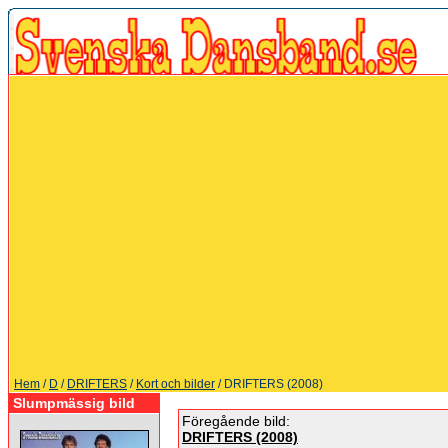
Hem
/
D
/
DRIFTERS
/
Kort och bilder
/ DRIFTERS (2008)
Slumpmässig bild
Föregående bild:
DRIFTERS (2008)