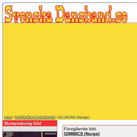
Hem
/
NORDISKA DANSBAND
/ GLUNTAN (Norge)
Slumpmässig bild
Föregående bild:
GIMMICS (Norge)