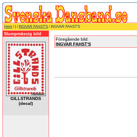
Hem
/
I
/
INGVAR FAHST'S
/ INGVAR FAHST'S
Slumpmässig bild
Föregående bild:
INGVAR FAHST'S
GILLSTRANDS
(decal)