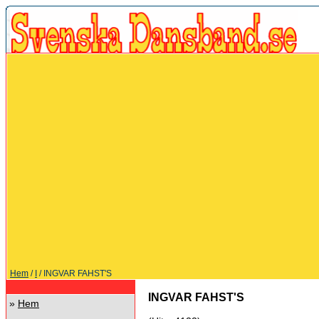
Hem
/
I
/ INGVAR FAHST'S
INGVAR FAHST'S
»
Hem