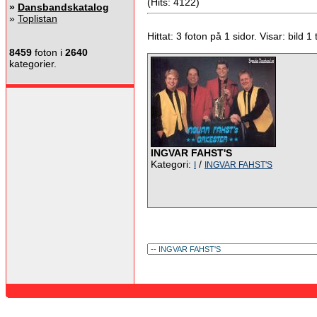
(Hits: 4122)
»
Dansbandskatalog
»
Toplistan
Hittat: 3 foton på 1 sidor. Visar: bild 1 ti
8459
foton i
2640
kategorier.
INGVAR FAHST'S
Kategori:
/
I
INGVAR FAHST'S