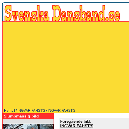
Hem
/
I
/
INGVAR FAHST'S
/ INGVAR FAHST'S
Slumpmässig bild
Föregående bild:
INGVAR FAHST'S