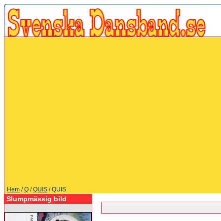
Hem
/
Q
/
QUIS
/ QUIS
Slumpmässig bild