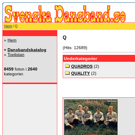
Hem
/ Q
Q
»
Hem
(Hits: 12689)
»
Dansbandskatalog
»
Toplistan
Underkategorier
QUADROS
(2)
8459
foton i
2640
QUALITY
(2)
kategorier.