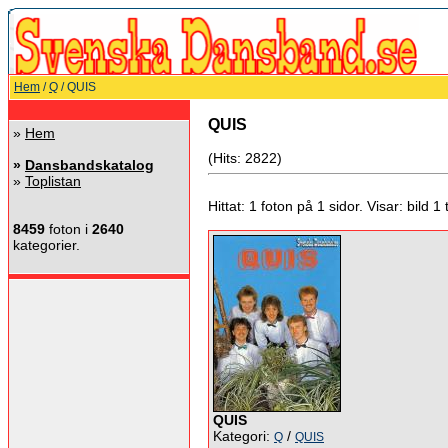
Hem
/
Q
/ QUIS
QUIS
»
Hem
(Hits: 2822)
»
Dansbandskatalog
»
Toplistan
Hittat: 1 foton på 1 sidor. Visar: bild 1 ti
8459
foton i
2640
kategorier.
QUIS
Kategori:
/
Q
QUIS