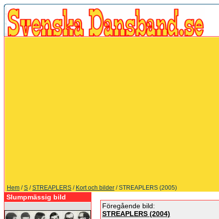
Hem
/
S
/
STREAPLERS
/
Kort och bilder
/ STREAPLERS (2005)
Slumpmässig bild
Föregående bild:
STREAPLERS (2004)