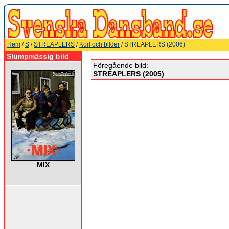
Hem
/
S
/
STREAPLERS
/
Kort och bilder
/ STREAPLERS (2006)
Slumpmässig bild
Föregående bild:
STREAPLERS (2005)
MIX