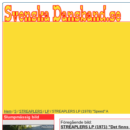
Hem
/
S
/
STREAPLERS
/
LP
/ STREAPLERS LP (1978) "Speed" A
Slumpmässig bild
Föregående bild:
STREAPLERS LP (1971) "Det finns