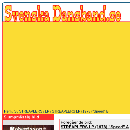
Hem
/
S
/
STREAPLERS
/
LP
/ STREAPLERS LP (1978) "Speed" B
Slumpmässig bild
Föregående bild:
STREAPLERS LP (1978) "Speed" A