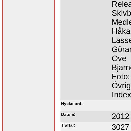
Relea
Skivb
Medl
Håka
Lass
Göra
Ove
Bjarn
Foto:
Övrig
Inde
Nyckelord:
Datum:
2012
Träffar:
3027