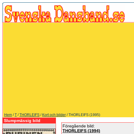
Hem
/
T
/
THORLEIFS
/
Kort och bilder
/ THORLEIFS (1995)
Slumpmässig bild
Föregående bild:
THORLEIFS (1994)