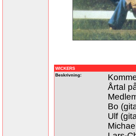
WICKERS
Beskrivning:
Kommer 
Årtal p
Medlem
Bo (gita
Ulf (git
Michael
Lars-Ch