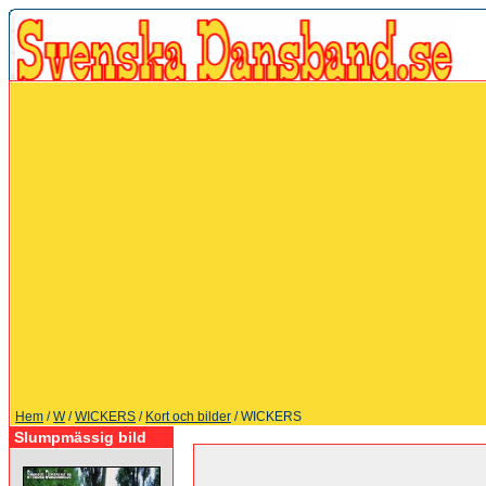
Hem
/
W
/
WICKERS
/
Kort och bilder
/ WICKERS
Slumpmässig bild