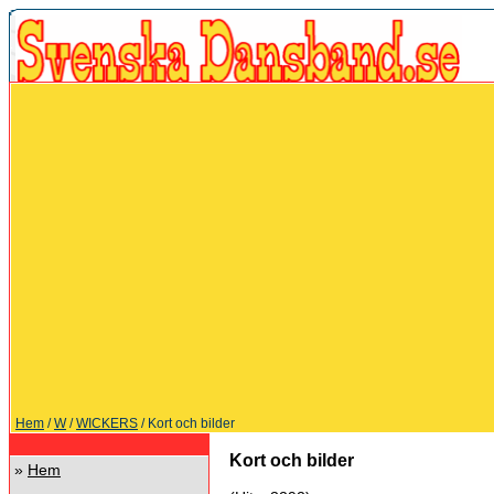
Hem
/
W
/
WICKERS
/ Kort och bilder
Kort och bilder
»
Hem