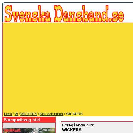
Hem
/
W
/
WICKERS
/
Kort och bilder
/ WICKERS
Slumpmässig bild
Föregående bild:
WICKERS