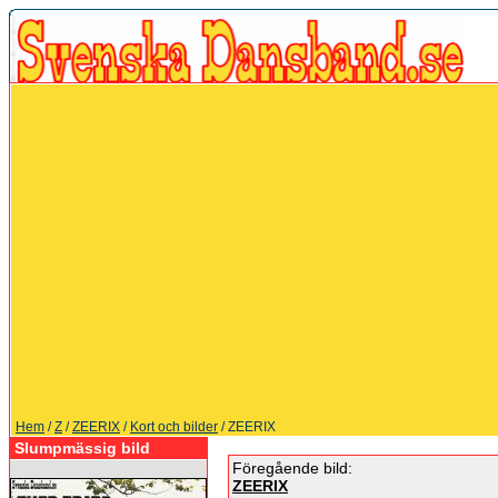
Hem
/
Z
/
ZEERIX
/
Kort och bilder
/ ZEERIX
Slumpmässig bild
Föregående bild:
ZEERIX