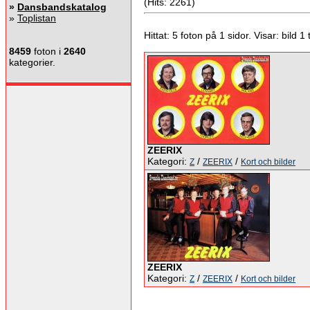
(Hits: 2261)
»
Dansbandskatalog
»
Toplistan
Hittat: 5 foton på 1 sidor. Visar: bild 1 ti
8459
foton i
2640
kategorier.
ZEERIX
Kategori:
/
/
Z
ZEERIX
Kort och bilder
ZEERIX
Kategori:
/
/
Z
ZEERIX
Kort och bilder