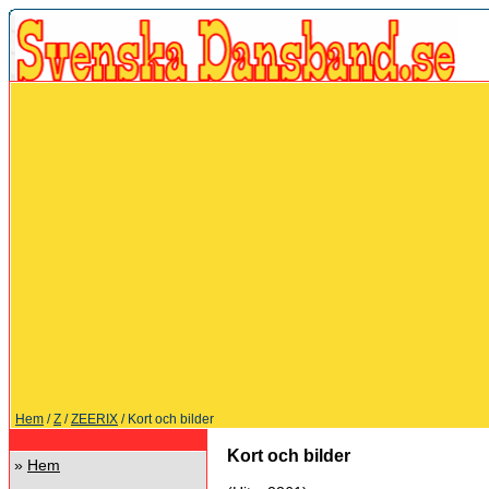
Hem
/
Z
/
ZEERIX
/ Kort och bilder
Kort och bilder
»
Hem