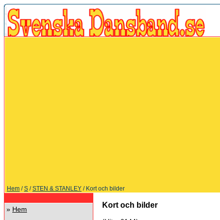
Hem
/
S
/
STEN & STANLEY
/ Kort och bilder
Kort och bilder
»
Hem