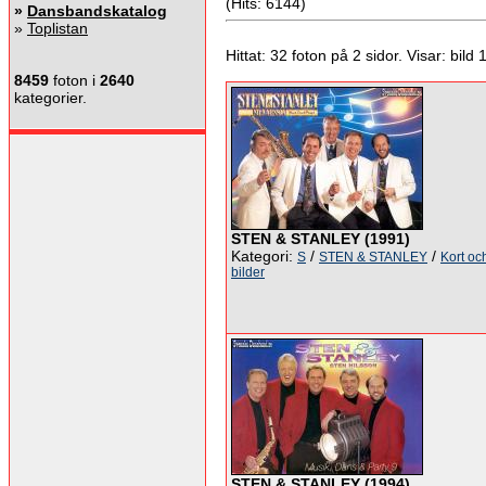
(Hits: 6144)
»
Dansbandskatalog
»
Toplistan
Hittat: 32 foton på 2 sidor. Visar: bild 19
8459
foton i
2640
kategorier.
STEN & STANLEY (1991)
Kategori:
/
/
S
STEN & STANLEY
Kort oc
bilder
STEN & STANLEY (1994)