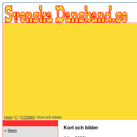
Hem
/
C
/
COSMIX
/ Kort och bilder
Kort och bilder
»
Hem