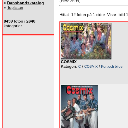
(Hits: 2699)
»
Dansbandskatalog
»
Toplistan
Hittat: 12 foton på 1 sidor. Visar: bild 1 
8459
foton i
2640
kategorier.
COSMIX
Kategori:
/
/
C
COSMIX
Kort och bilder