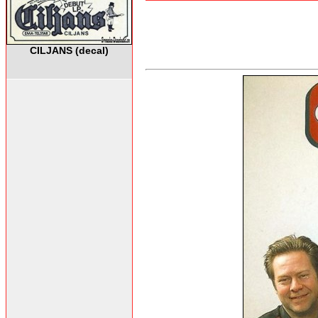
CILJANS (decal)