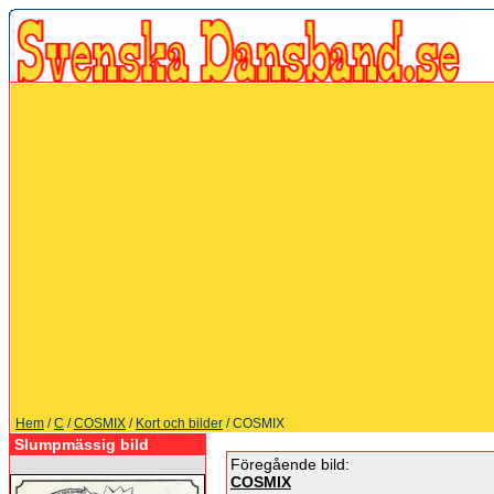
Hem
/
C
/
COSMIX
/
Kort och bilder
/ COSMIX
Slumpmässig bild
Föregående bild:
COSMIX