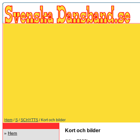
Hem
/
S
/
SCHYTTS
/ Kort och bilder
Kort och bilder
»
Hem