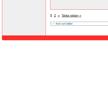
1
2
»
Sista sidan »