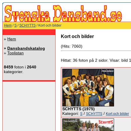
Hem
/
S
/
SCHYTTS
/ Kort och bilder
Kort och bilder
»
Hem
(Hits: 7060)
»
Dansbandskatalog
»
Toplistan
Hittat: 36 foton på 2 sidor. Visar: bild 19
8459
foton i
2640
kategorier.
SCHYTTS (1975)
Kategori:
/
/
S
SCHYTTS
Kort och bilder