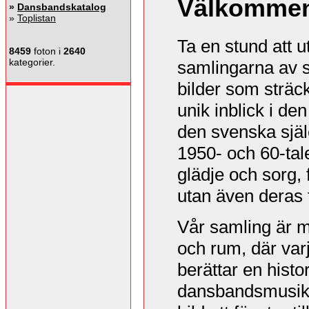
Välkommen
»
Dansbandskatalog
»
Toplistan
Ta en stund att 
8459
foton i
2640
kategorier.
samlingarna av 
bilder som sträc
unik inblick i de
den svenska själ
1950- och 60-tale
glädje och sorg, 
utan även deras 
Vår samling är m
och rum, där varj
berättar en histo
dansbandsmusiken