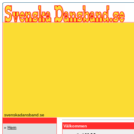
svenskadansband.se
Välkommen
»
Hem