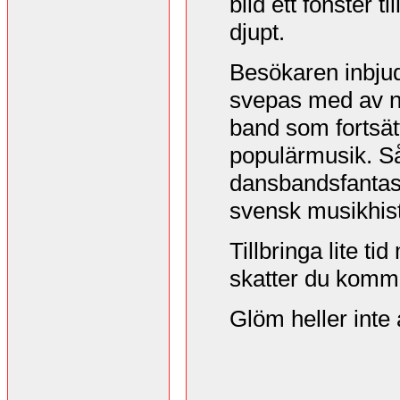
bild ett fönster 
djupt.
Besökaren inbjuds 
svepas med av no
band som fortsät
populärmusik. Så
dansbandsfantast
svensk musikhisto
Tillbringa lite ti
skatter du komme
Glöm heller inte 