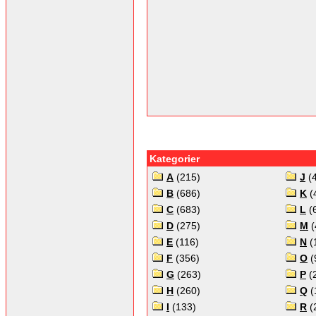
Kategorier
A
(215)
J
(
B
(686)
K
(
C
(683)
L
(
D
(275)
M
(
E
(116)
N
(
F
(356)
O
(
G
(263)
P
(
H
(260)
Q
(
I
(133)
R
(